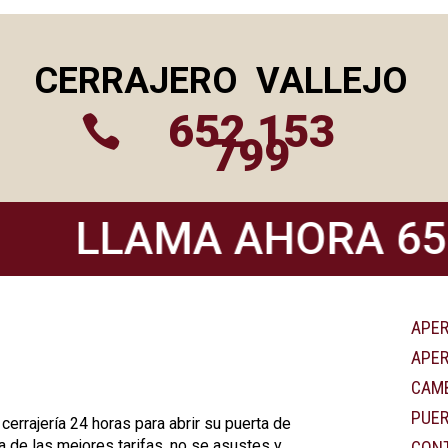
CERRAJERO
VALLEJO
652 153

799
LLAMA AHORA 652 1
APER
APER
CAMB
PUER
errajería 24 horas para abrir su puerta de
a de las mejores tarifas, no se asustes y
CON