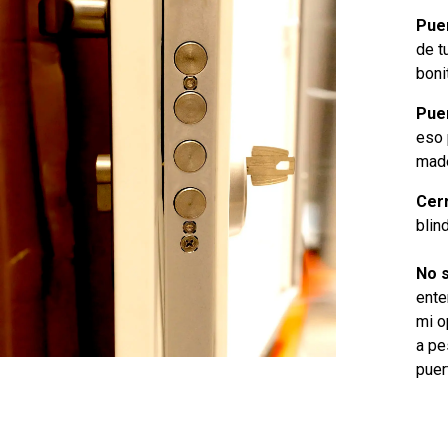
Pue
de t
boni
Puer
eso 
made
Cerr
blin
No s
ente
mi o
a pe
puer